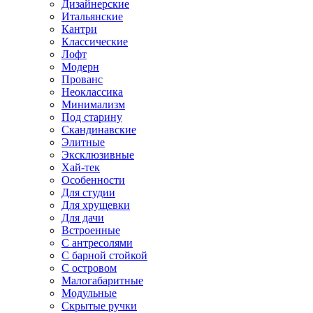
Дизайнерские
Итальянские
Кантри
Классические
Лофт
Модерн
Прованс
Неоклассика
Минимализм
Под старину
Скандинавские
Элитные
Эксклюзивные
Хай-тек
Особенности
Для студии
Для хрущевки
Для дачи
Встроенные
С антресолями
С барной стойкой
С островом
Малогабаритные
Модульные
Скрытые ручки