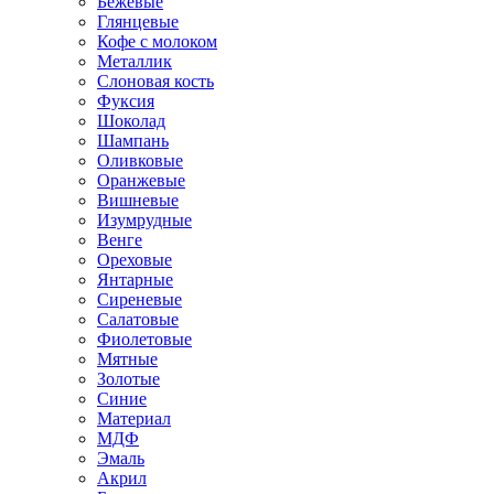
Бежевые
Глянцевые
Кофе с молоком
Металлик
Слоновая кость
Фуксия
Шоколад
Шампань
Оливковые
Оранжевые
Вишневые
Изумрудные
Венге
Ореховые
Янтарные
Сиреневые
Салатовые
Фиолетовые
Мятные
Золотые
Синие
Материал
МДФ
Эмаль
Акрил