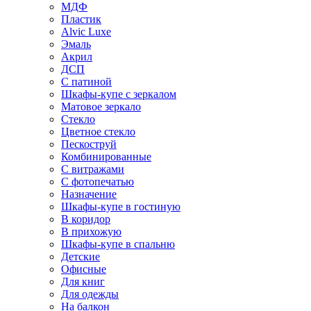
МДФ
Пластик
Alvic Luxe
Эмаль
Акрил
ДСП
С патиной
Шкафы-купе с зеркалом
Матовое зеркало
Стекло
Цветное стекло
Пескоструй
Комбинированные
С витражами
С фотопечатью
Назначение
Шкафы-купе в гостиную
В коридор
В прихожую
Шкафы-купе в спальню
Детские
Офисные
Для книг
Для одежды
На балкон