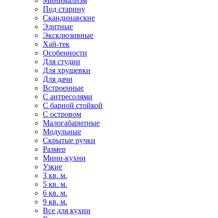
Минимализм
Под старину
Скандинавские
Элитные
Эксклюзивные
Хай-тек
Особенности
Для студии
Для хрущевки
Для дачи
Встроенные
С антресолями
С барной стойкой
С островом
Малогабаритные
Модульные
Скрытые ручки
Размер
Мини-кухни
Узкие
3 кв. м.
5 кв. м.
6 кв. м.
9 кв. м.
Все для кухни