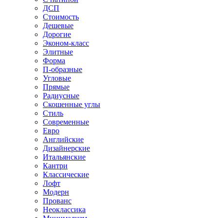
ДСП
Стоимость
Дешевые
Дорогие
Эконом-класс
Элитные
Форма
П-образные
Угловые
Прямые
Радиусные
Скошенные углы
Стиль
Современные
Евро
Английские
Дизайнерские
Итальянские
Кантри
Классические
Лофт
Модерн
Прованс
Неоклассика