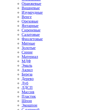
Оранжевые
Вишневые
Изумрудные
Венге
Ореховые
Янтарные
Сиреневые
Салатовые
Фиолетовые
Мятные
Золотые
Синие
Материал
МДФ
Эмаль
Акрил
Береза
Дерево
Дуб
ЛДСП
Массив
Пластик
Шпон
Экошпон
С патиной