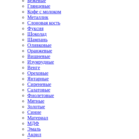
Бежевые
Глянцевые
Кофе с молоком
Металлик
Слоновая кость
Фуксия
Шоколад
Шампань
Оливковые
Оранжевые
Вишневые
Изумрудные
Венге
Ореховые
Янтарные
Сиреневые
Салатовые
Фиолетовые
Мятные
Золотые
Синие
Материал
МДФ
Эмаль
Акрил