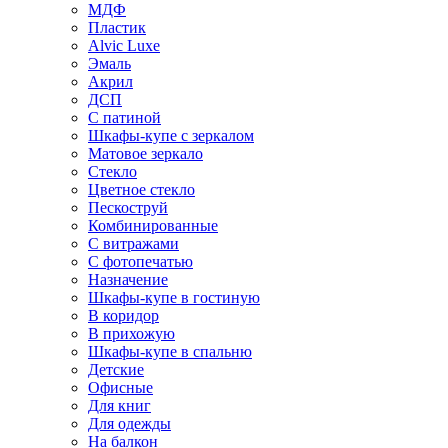
МДФ
Пластик
Alvic Luxe
Эмаль
Акрил
ДСП
С патиной
Шкафы-купе с зеркалом
Матовое зеркало
Стекло
Цветное стекло
Пескоструй
Комбинированные
С витражами
С фотопечатью
Назначение
Шкафы-купе в гостиную
В коридор
В прихожую
Шкафы-купе в спальню
Детские
Офисные
Для книг
Для одежды
На балкон