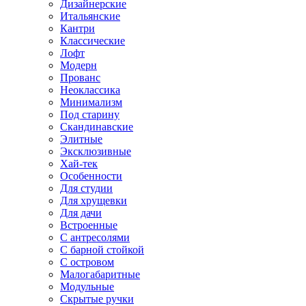
Дизайнерские
Итальянские
Кантри
Классические
Лофт
Модерн
Прованс
Неоклассика
Минимализм
Под старину
Скандинавские
Элитные
Эксклюзивные
Хай-тек
Особенности
Для студии
Для хрущевки
Для дачи
Встроенные
С антресолями
С барной стойкой
С островом
Малогабаритные
Модульные
Скрытые ручки