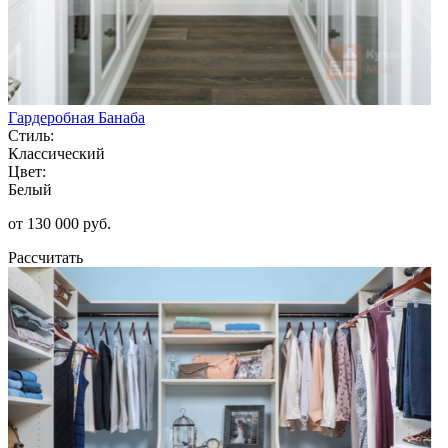
Гардеробная Банаба
Стиль:
Классический
Цвет:
Белый
от 130 000 руб.
Рассчитать