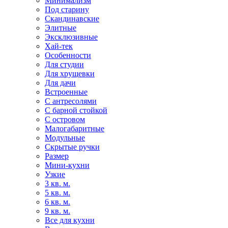
Минимализм
Под старину
Скандинавские
Элитные
Эксклюзивные
Хай-тек
Особенности
Для студии
Для хрущевки
Для дачи
Встроенные
С антресолями
С барной стойкой
С островом
Малогабаритные
Модульные
Скрытые ручки
Размер
Мини-кухни
Узкие
3 кв. м.
5 кв. м.
6 кв. м.
9 кв. м.
Все для кухни