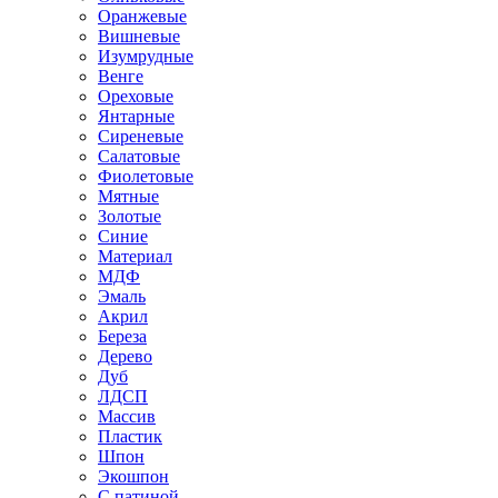
Оранжевые
Вишневые
Изумрудные
Венге
Ореховые
Янтарные
Сиреневые
Салатовые
Фиолетовые
Мятные
Золотые
Синие
Материал
МДФ
Эмаль
Акрил
Береза
Дерево
Дуб
ЛДСП
Массив
Пластик
Шпон
Экошпон
С патиной