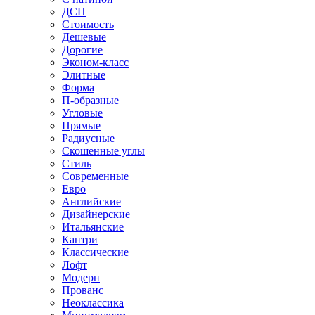
ДСП
Стоимость
Дешевые
Дорогие
Эконом-класс
Элитные
Форма
П-образные
Угловые
Прямые
Радиусные
Скошенные углы
Стиль
Современные
Евро
Английские
Дизайнерские
Итальянские
Кантри
Классические
Лофт
Модерн
Прованс
Неоклассика