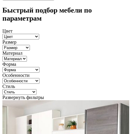
Быстрый подбор мебели по
параметрам
Цвет
Размер
Материал
Форма
Особенности
Стиль
Развернуть фильтры