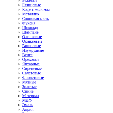
Бежевые
Глянцевые
Кофе с молоком
Металлик
Слоновая кость
Фуксия
Шоколад
Шампань
Оливковые
Оранжевые
Вишневые
Изумрудные
Венге
Ореховые
Янтарные
Сиреневые
Салатовые
Фиолетовые
Мятные
Золотые
Синие
Материал
МДФ
Эмаль
Акрил