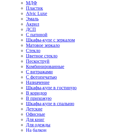
МДФ
Пластик
Alvic Luxe
Эмаль
Акрил
ДСП
С патиной
Шкафы-купе с зеркалом
Матовое зеркало
Стекло
Цветное стекло
Пескоструй
Комбинированные
С витражами
С фотопечатью
Назначение
Шкафы-купе в гостиную
В коридор
В прихожую
Шкафы-купе в спальню
Детские
Офисные
Для книг
Для одежды
На балкон