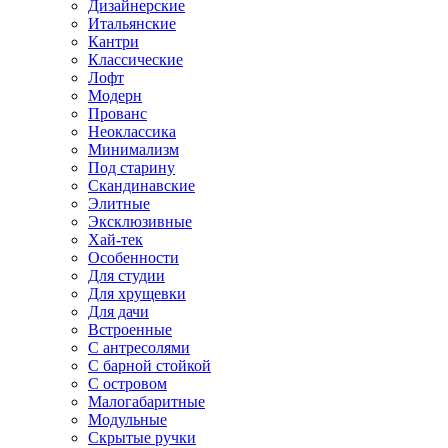
Дизайнерские
Итальянские
Кантри
Классические
Лофт
Модерн
Прованс
Неоклассика
Минимализм
Под старину
Скандинавские
Элитные
Эксклюзивные
Хай-тек
Особенности
Для студии
Для хрущевки
Для дачи
Встроенные
С антресолями
С барной стойкой
С островом
Малогабаритные
Модульные
Скрытые ручки