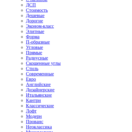
ДСП
Стоимость
Дешевые
Дорогие
Эконом-класс
Элитные
Форма
П-образные
Угловые
Прямые
Радиусные
Скошенные углы
Стиль
Современные
Евро
Английские
Дизайнерские
Итальянские
Кантри
Классические
Лофт
Модерн
Прованс
Неоклассика