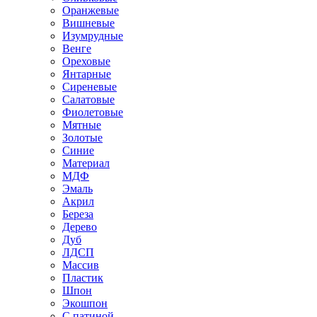
Оранжевые
Вишневые
Изумрудные
Венге
Ореховые
Янтарные
Сиреневые
Салатовые
Фиолетовые
Мятные
Золотые
Синие
Материал
МДФ
Эмаль
Акрил
Береза
Дерево
Дуб
ЛДСП
Массив
Пластик
Шпон
Экошпон
С патиной