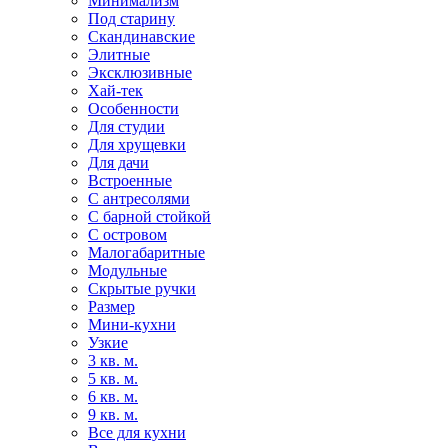
Минимализм
Под старину
Скандинавские
Элитные
Эксклюзивные
Хай-тек
Особенности
Для студии
Для хрущевки
Для дачи
Встроенные
С антресолями
С барной стойкой
С островом
Малогабаритные
Модульные
Скрытые ручки
Размер
Мини-кухни
Узкие
3 кв. м.
5 кв. м.
6 кв. м.
9 кв. м.
Все для кухни