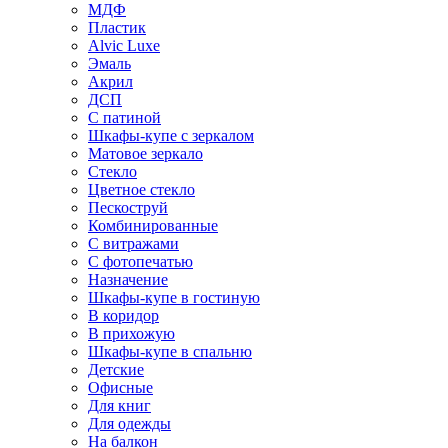
МДФ
Пластик
Alvic Luxe
Эмаль
Акрил
ДСП
С патиной
Шкафы-купе с зеркалом
Матовое зеркало
Стекло
Цветное стекло
Пескоструй
Комбинированные
С витражами
С фотопечатью
Назначение
Шкафы-купе в гостиную
В коридор
В прихожую
Шкафы-купе в спальню
Детские
Офисные
Для книг
Для одежды
На балкон