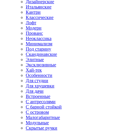
Дизайнерские
Итальянские
Кантри
Классические
Лофт
Модерн
Прованс
Неоклассика
Минимализм
Под старину
Скандинавские
Элитные
Эксклюзивные
Хай-тек
Особенности
Для студии
Для хрущевки
Для дачи
Встроенные
С антресолями
С барной стойкой
С островом
Малогабаритные
Модульные
Скрытые ручки