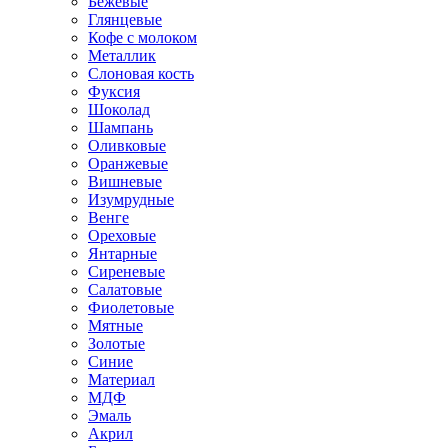
Бежевые
Глянцевые
Кофе с молоком
Металлик
Слоновая кость
Фуксия
Шоколад
Шампань
Оливковые
Оранжевые
Вишневые
Изумрудные
Венге
Ореховые
Янтарные
Сиреневые
Салатовые
Фиолетовые
Мятные
Золотые
Синие
Материал
МДФ
Эмаль
Акрил