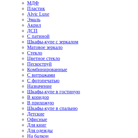
МДФ
Пластик
Alvic Luxe
Эмаль
Акрил
ДСП
С патиной
Шкафы-купе с зеркалом
Матовое зеркало
Стекло
Цветное стекло
Пескоструй
Комбинированные
С витражами
С фотопечатью
Назначение
Шкафы-купе в гостиную
В коридор
В прихожую
Шкафы-купе в спальню
Детские
Офисные
Для книг
Для одежды
На балкон