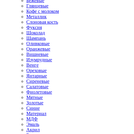
Бежевые
Глянцевые
Кофе с молоком
Металлик
Слоновая кость
Фуксия
Шоколад
Шампань
Оливковые
Оранжевые
Вишневые
Изумрудные
Венге
Ореховые
Янтарные
Сиреневые
Салатовые
Фиолетовые
Мятные
Золотые
Синие
Материал
МДФ
Эмаль
Акрил