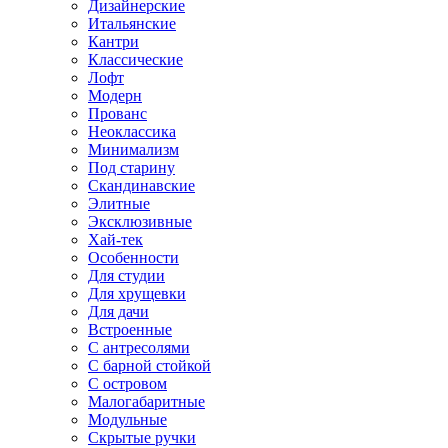
Дизайнерские
Итальянские
Кантри
Классические
Лофт
Модерн
Прованс
Неоклассика
Минимализм
Под старину
Скандинавские
Элитные
Эксклюзивные
Хай-тек
Особенности
Для студии
Для хрущевки
Для дачи
Встроенные
С антресолями
С барной стойкой
С островом
Малогабаритные
Модульные
Скрытые ручки