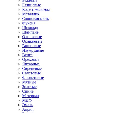
Бежевые
Глянцевые
Кофе с молоком
Металлик
Слоновая кость
Фуксия
Шоколад
Шампань
Оливковые
Оранжевые
Вишневые
Изумрудные
Венге
Ореховые
Янтарные
Сиреневые
Салатовые
Фиолетовые
Мятные
Золотые
Синие
Материал
МДФ
Эмаль
Акрил