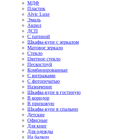
МДФ
Пластик
Alvic Luxe
Эмаль
Акрил
ДСП
С патиной
Шкафы-купе с зеркалом
Матовое зеркало
Стекло
Цветное стекло
Пескоструй
Комбинированные
С витражами
С фотопечатью
Назначение
Шкафы-купе в гостиную
В коридор
В прихожую
Шкафы-купе в спальню
Детские
Офисные
Для книг
Для одежды
На балкон