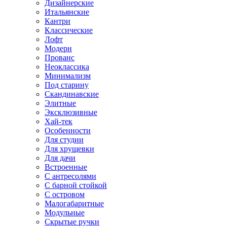
Дизайнерские
Итальянские
Кантри
Классические
Лофт
Модерн
Прованс
Неоклассика
Минимализм
Под старину
Скандинавские
Элитные
Эксклюзивные
Хай-тек
Особенности
Для студии
Для хрущевки
Для дачи
Встроенные
С антресолями
С барной стойкой
С островом
Малогабаритные
Модульные
Скрытые ручки