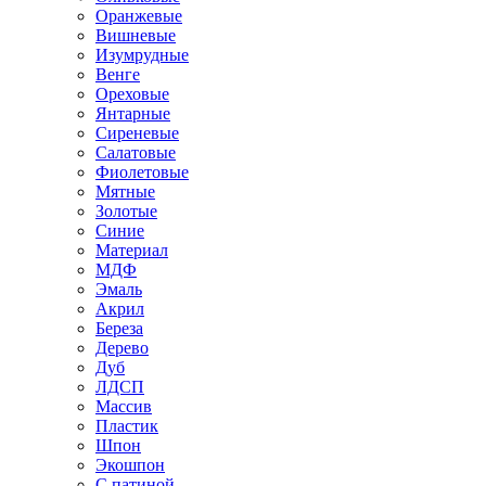
Оранжевые
Вишневые
Изумрудные
Венге
Ореховые
Янтарные
Сиреневые
Салатовые
Фиолетовые
Мятные
Золотые
Синие
Материал
МДФ
Эмаль
Акрил
Береза
Дерево
Дуб
ЛДСП
Массив
Пластик
Шпон
Экошпон
С патиной