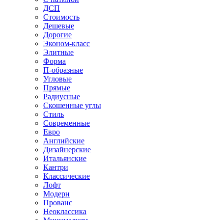
ДСП
Стоимость
Дешевые
Дорогие
Эконом-класс
Элитные
Форма
П-образные
Угловые
Прямые
Радиусные
Скошенные углы
Стиль
Современные
Евро
Английские
Дизайнерские
Итальянские
Кантри
Классические
Лофт
Модерн
Прованс
Неоклассика