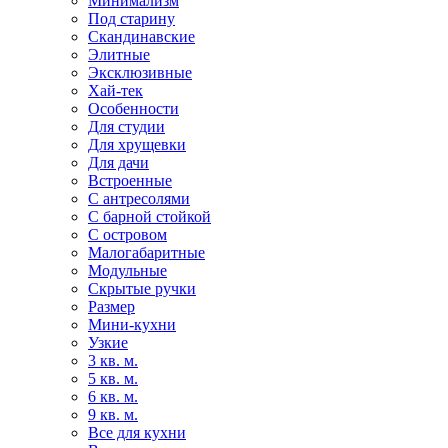
Минимализм
Под старину
Скандинавские
Элитные
Эксклюзивные
Хай-тек
Особенности
Для студии
Для хрущевки
Для дачи
Встроенные
С антресолями
С барной стойкой
С островом
Малогабаритные
Модульные
Скрытые ручки
Размер
Мини-кухни
Узкие
3 кв. м.
5 кв. м.
6 кв. м.
9 кв. м.
Все для кухни