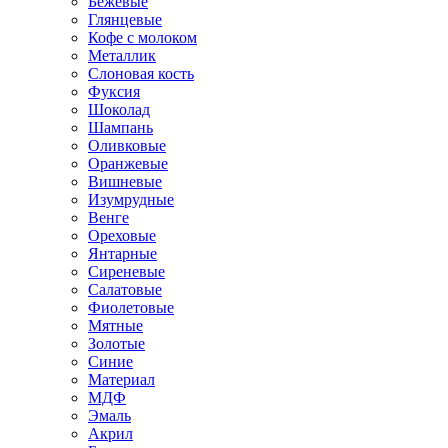
Бежевые
Глянцевые
Кофе с молоком
Металлик
Слоновая кость
Фуксия
Шоколад
Шампань
Оливковые
Оранжевые
Вишневые
Изумрудные
Венге
Ореховые
Янтарные
Сиреневые
Салатовые
Фиолетовые
Мятные
Золотые
Синие
Материал
МДФ
Эмаль
Акрил