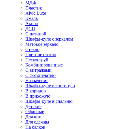
МДФ
Пластик
Alvic Luxe
Эмаль
Акрил
ДСП
С патиной
Шкафы-купе с зеркалом
Матовое зеркало
Стекло
Цветное стекло
Пескоструй
Комбинированные
С витражами
С фотопечатью
Назначение
Шкафы-купе в гостиную
В коридор
В прихожую
Шкафы-купе в спальню
Детские
Офисные
Для книг
Для одежды
На балкон