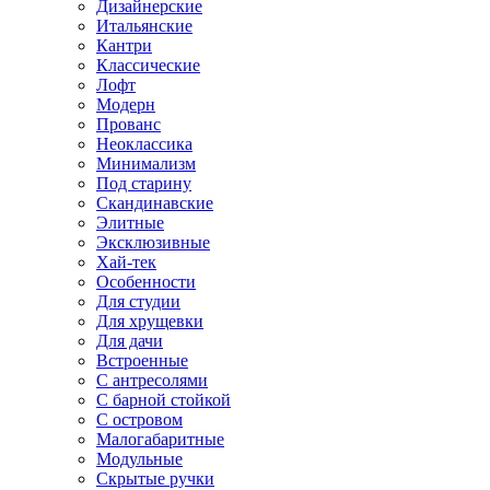
Дизайнерские
Итальянские
Кантри
Классические
Лофт
Модерн
Прованс
Неоклассика
Минимализм
Под старину
Скандинавские
Элитные
Эксклюзивные
Хай-тек
Особенности
Для студии
Для хрущевки
Для дачи
Встроенные
С антресолями
С барной стойкой
С островом
Малогабаритные
Модульные
Скрытые ручки