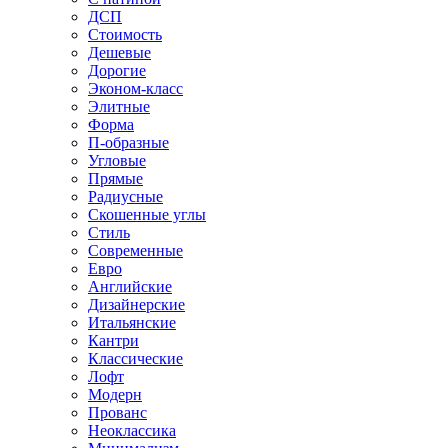
ДСП
Стоимость
Дешевые
Дорогие
Эконом-класс
Элитные
Форма
П-образные
Угловые
Прямые
Радиусные
Скошенные углы
Стиль
Современные
Евро
Английские
Дизайнерские
Итальянские
Кантри
Классические
Лофт
Модерн
Прованс
Неоклассика