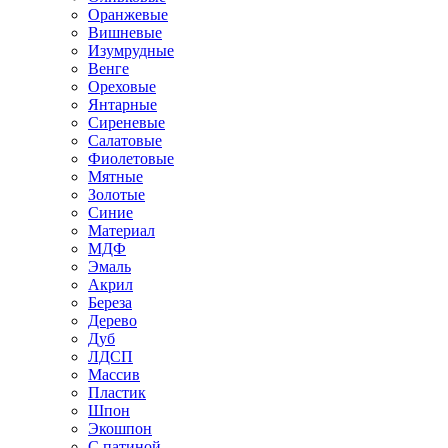
Оранжевые
Вишневые
Изумрудные
Венге
Ореховые
Янтарные
Сиреневые
Салатовые
Фиолетовые
Мятные
Золотые
Синие
Материал
МДФ
Эмаль
Акрил
Береза
Дерево
Дуб
ЛДСП
Массив
Пластик
Шпон
Экошпон
С патиной