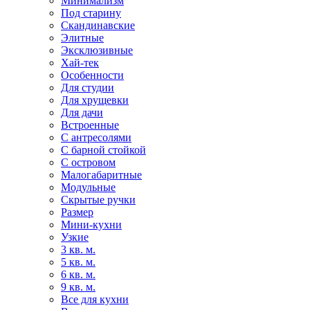
Минимализм
Под старину
Скандинавские
Элитные
Эксклюзивные
Хай-тек
Особенности
Для студии
Для хрущевки
Для дачи
Встроенные
С антресолями
С барной стойкой
С островом
Малогабаритные
Модульные
Скрытые ручки
Размер
Мини-кухни
Узкие
3 кв. м.
5 кв. м.
6 кв. м.
9 кв. м.
Все для кухни