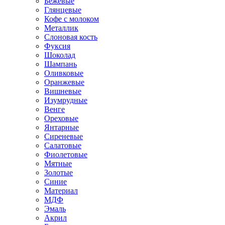
Бежевые
Глянцевые
Кофе с молоком
Металлик
Слоновая кость
Фуксия
Шоколад
Шампань
Оливковые
Оранжевые
Вишневые
Изумрудные
Венге
Ореховые
Янтарные
Сиреневые
Салатовые
Фиолетовые
Мятные
Золотые
Синие
Материал
МДФ
Эмаль
Акрил