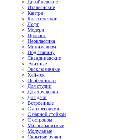
Дизайнерские
Итальянские
Кантри
Классические
Лофт
Модерн
Прованс
Неоклассика
Минимализм
Под старину
Скандинавские
Элитные
Эксклюзивные
Хай-тек
Особенности
Для студии
Для хрущевки
Для дачи
Встроенные
С антресолями
С барной стойкой
С островом
Малогабаритные
Модульные
Скрытые ручки