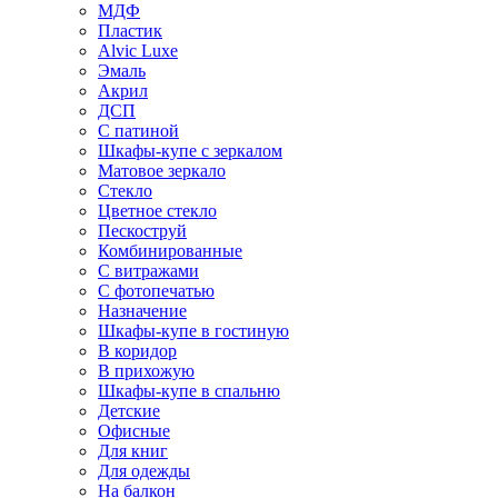
МДФ
Пластик
Alvic Luxe
Эмаль
Акрил
ДСП
С патиной
Шкафы-купе с зеркалом
Матовое зеркало
Стекло
Цветное стекло
Пескоструй
Комбинированные
С витражами
С фотопечатью
Назначение
Шкафы-купе в гостиную
В коридор
В прихожую
Шкафы-купе в спальню
Детские
Офисные
Для книг
Для одежды
На балкон