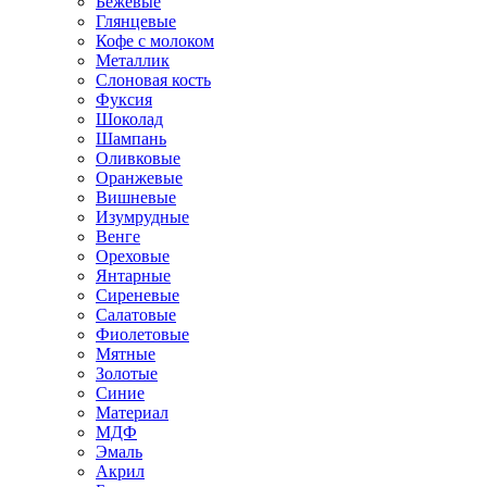
Бежевые
Глянцевые
Кофе с молоком
Металлик
Слоновая кость
Фуксия
Шоколад
Шампань
Оливковые
Оранжевые
Вишневые
Изумрудные
Венге
Ореховые
Янтарные
Сиреневые
Салатовые
Фиолетовые
Мятные
Золотые
Синие
Материал
МДФ
Эмаль
Акрил