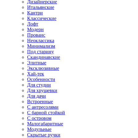
Дизайнерские
Итальянские
Кантри
Классические
Лофт
Модерн
Прованс
Неоклассика
Минимализм
Под старину
Скандинавские
Элитные
Эксклюзивные
Хай-тек
Особенности
Для студии
Для хрущевки
Для дачи
Встроенные
С антресолями
С барной стойкой
С островом
Малогабаритные
Модульные
Скрытые ручки