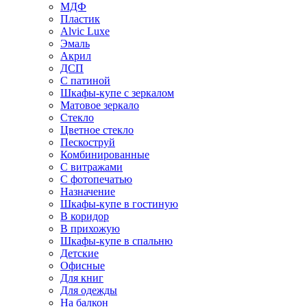
МДФ
Пластик
Alvic Luxe
Эмаль
Акрил
ДСП
С патиной
Шкафы-купе с зеркалом
Матовое зеркало
Стекло
Цветное стекло
Пескоструй
Комбинированные
С витражами
С фотопечатью
Назначение
Шкафы-купе в гостиную
В коридор
В прихожую
Шкафы-купе в спальню
Детские
Офисные
Для книг
Для одежды
На балкон