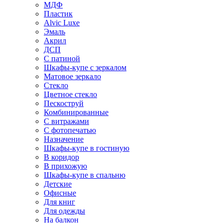
МДФ
Пластик
Alvic Luxe
Эмаль
Акрил
ДСП
С патиной
Шкафы-купе с зеркалом
Матовое зеркало
Стекло
Цветное стекло
Пескоструй
Комбинированные
С витражами
С фотопечатью
Назначение
Шкафы-купе в гостиную
В коридор
В прихожую
Шкафы-купе в спальню
Детские
Офисные
Для книг
Для одежды
На балкон