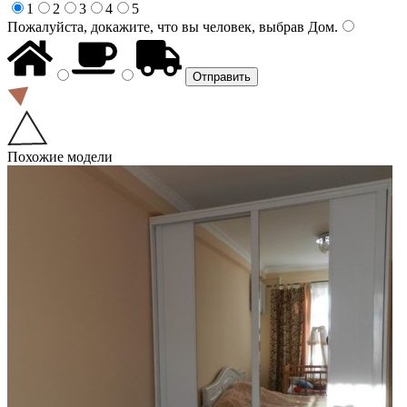
1
2
3
4
5
Пожалуйста, докажите, что вы человек, выбрав
Дом
.
Похожие модели