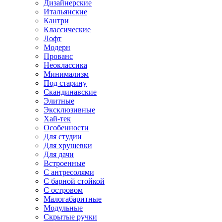
Дизайнерские
Итальянские
Кантри
Классические
Лофт
Модерн
Прованс
Неоклассика
Минимализм
Под старину
Скандинавские
Элитные
Эксклюзивные
Хай-тек
Особенности
Для студии
Для хрущевки
Для дачи
Встроенные
С антресолями
С барной стойкой
С островом
Малогабаритные
Модульные
Скрытые ручки