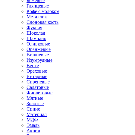
Бежевые
Глянцевые
Кофе с молоком
Металлик
Слоновая кость
Фуксия
Шоколад
Шампань
Оливковые
Оранжевые
Вишневые
Изумрудные
Венге
Ореховые
Янтарные
Сиреневые
Салатовые
Фиолетовые
Мятные
Золотые
Синие
Материал
МДФ
Эмаль
Акрил