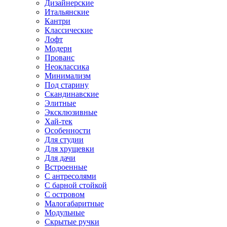
Дизайнерские
Итальянские
Кантри
Классические
Лофт
Модерн
Прованс
Неоклассика
Минимализм
Под старину
Скандинавские
Элитные
Эксклюзивные
Хай-тек
Особенности
Для студии
Для хрущевки
Для дачи
Встроенные
С антресолями
С барной стойкой
С островом
Малогабаритные
Модульные
Скрытые ручки