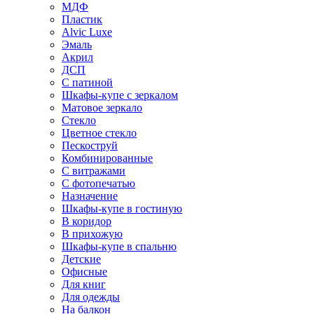
МДФ
Пластик
Alvic Luxe
Эмаль
Акрил
ДСП
С патиной
Шкафы-купе с зеркалом
Матовое зеркало
Стекло
Цветное стекло
Пескоструй
Комбинированные
С витражами
С фотопечатью
Назначение
Шкафы-купе в гостиную
В коридор
В прихожую
Шкафы-купе в спальню
Детские
Офисные
Для книг
Для одежды
На балкон