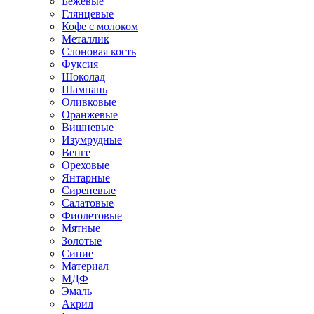
Бежевые
Глянцевые
Кофе с молоком
Металлик
Слоновая кость
Фуксия
Шоколад
Шампань
Оливковые
Оранжевые
Вишневые
Изумрудные
Венге
Ореховые
Янтарные
Сиреневые
Салатовые
Фиолетовые
Мятные
Золотые
Синие
Материал
МДФ
Эмаль
Акрил