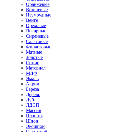
Оранжевые
Вишневые
Изумрудные
Венге
Ореховые
Янтарные
Сиреневые
Салатовые
Фиолетовые
Мятные
Золотые
Синие
Материал
МДФ
Эмаль
Акрил
Береза
Дерево
Дуб
ЛДСП
Массив
Пластик
Шпон
Экошпон
С патиной