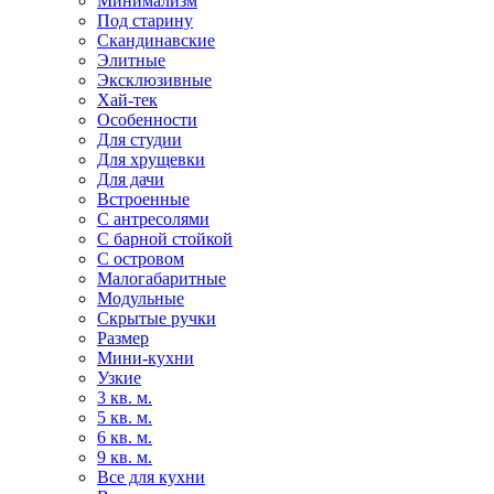
Минимализм
Под старину
Скандинавские
Элитные
Эксклюзивные
Хай-тек
Особенности
Для студии
Для хрущевки
Для дачи
Встроенные
С антресолями
С барной стойкой
С островом
Малогабаритные
Модульные
Скрытые ручки
Размер
Мини-кухни
Узкие
3 кв. м.
5 кв. м.
6 кв. м.
9 кв. м.
Все для кухни