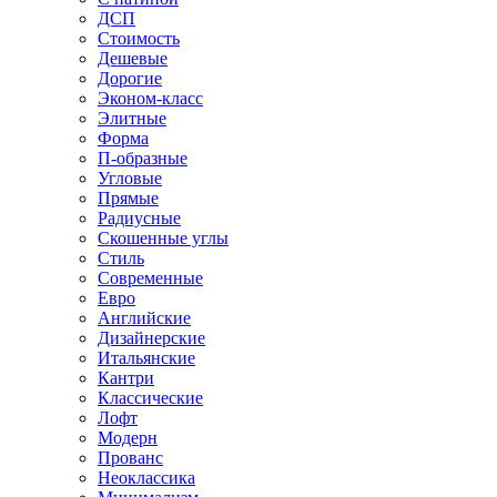
ДСП
Стоимость
Дешевые
Дорогие
Эконом-класс
Элитные
Форма
П-образные
Угловые
Прямые
Радиусные
Скошенные углы
Стиль
Современные
Евро
Английские
Дизайнерские
Итальянские
Кантри
Классические
Лофт
Модерн
Прованс
Неоклассика