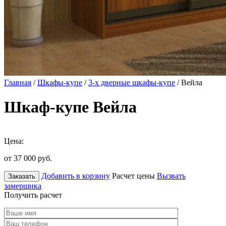
Главная
/
Шкафы-купе
/
3-х дверные шкафы-купе
/ Вейла
Шкаф-купе Вейла
Цена:
от 37 000
руб.
Добавить в корзину
Расчет цены
Вызвать
Заказать
замерщика
Получить расчет