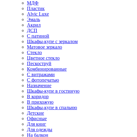
МДФ
Пластик
Alvic Luxe
Эмаль
Акрил
ДСП
С патиной
Шкафы-купе с зеркалом
Матовое зеркало
Стекло
Цветное стекло
Пескоструй
Комбинированные
С витражами
С фотопечатью
Назначение
Шкафы-купе в гостиную
В коридор
В прихожую
Шкафы-купе в спальню
Детские
Офисные
Для книг
Для одежды
На балкон