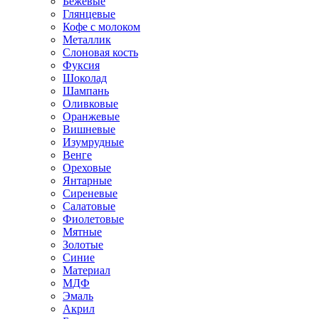
Бежевые
Глянцевые
Кофе с молоком
Металлик
Слоновая кость
Фуксия
Шоколад
Шампань
Оливковые
Оранжевые
Вишневые
Изумрудные
Венге
Ореховые
Янтарные
Сиреневые
Салатовые
Фиолетовые
Мятные
Золотые
Синие
Материал
МДФ
Эмаль
Акрил