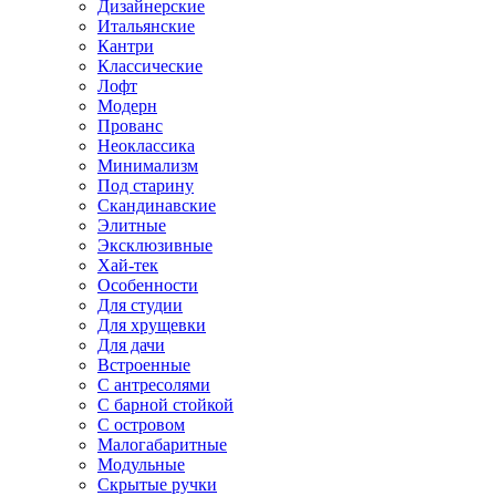
Дизайнерские
Итальянские
Кантри
Классические
Лофт
Модерн
Прованс
Неоклассика
Минимализм
Под старину
Скандинавские
Элитные
Эксклюзивные
Хай-тек
Особенности
Для студии
Для хрущевки
Для дачи
Встроенные
С антресолями
С барной стойкой
С островом
Малогабаритные
Модульные
Скрытые ручки