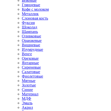
Бежевые
Глянцевые
Кофе с молоком
Металлик
Слоновая кость
Фуксия
Шоколад
Шампань
Оливковые
Оранжевые
Вишневые
Изумрудные
Венге
Ореховые
Янтарные
Сиреневые
Салатовые
Фиолетовые
Мятные
Золотые
Синие
Материал
МДФ
Эмаль
Акрил