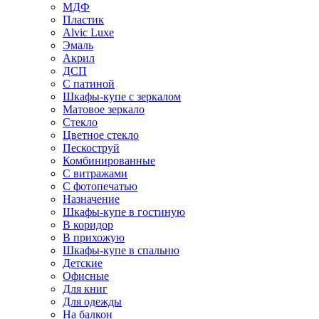
МДФ
Пластик
Alvic Luxe
Эмаль
Акрил
ДСП
С патиной
Шкафы-купе с зеркалом
Матовое зеркало
Стекло
Цветное стекло
Пескоструй
Комбинированные
С витражами
С фотопечатью
Назначение
Шкафы-купе в гостиную
В коридор
В прихожую
Шкафы-купе в спальню
Детские
Офисные
Для книг
Для одежды
На балкон