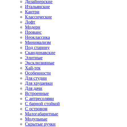
Дизайнерские
Итальянские
Кантри
Классические
Лофт
Модерн
Прованс
Неоклассика
Минимализм
Под старину
Скандинавские
Элитные
Эксклюзивные
Хай-тек
Особенности
Для студии
Для хрущевки
Для дачи
Встроенные
С антресолями
С барной стойкой
С островом
Малогабаритные
Модульные
Скрытые ручки