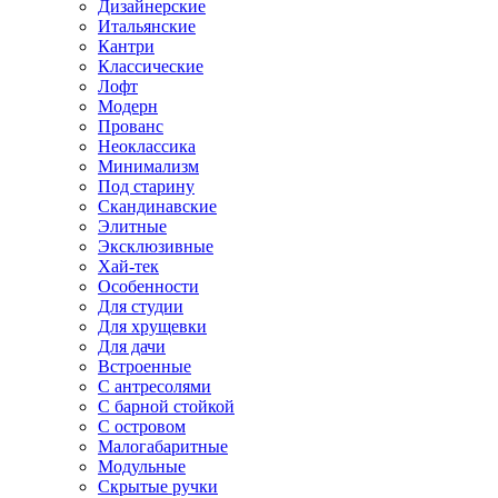
Дизайнерские
Итальянские
Кантри
Классические
Лофт
Модерн
Прованс
Неоклассика
Минимализм
Под старину
Скандинавские
Элитные
Эксклюзивные
Хай-тек
Особенности
Для студии
Для хрущевки
Для дачи
Встроенные
С антресолями
С барной стойкой
С островом
Малогабаритные
Модульные
Скрытые ручки