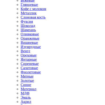
Бежевые
Глянцевые
Кофе с молоком
Металлик
Слоновая кость
Фуксия
Шоколад
Шампань
Оливковые
Оранжевые
Вишневые
Изумрудные
Венге
Ореховые
Янтарные
Сиреневые
Салатовые
Фиолетовые
Мятные
Золотые
Синие
Материал
МДФ
Эмаль
Акрил