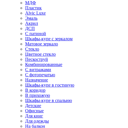
МДФ
Пластик
Alvic Luxe
Эмаль
Акрил
ДСП
С патиной
Шкафы-купе с зеркалом
Матовое зеркало
Стекло
Цветное стекло
Пескоструй
Комбинированные
С витражами
С фотопечатью
Назначение
Шкафы-купе в гостиную
В коридор
В прихожую
Шкафы-купе в спальню
Детские
Офисные
Для книг
Для одежды
На балкон