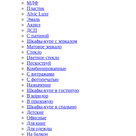
МДФ
Пластик
Alvic Luxe
Эмаль
Акрил
ДСП
С патиной
Шкафы-купе с зеркалом
Матовое зеркало
Стекло
Цветное стекло
Пескоструй
Комбинированные
С витражами
С фотопечатью
Назначение
Шкафы-купе в гостиную
В коридор
В прихожую
Шкафы-купе в спальню
Детские
Офисные
Для книг
Для одежды
На балкон