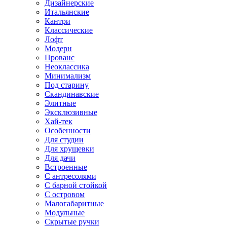
Дизайнерские
Итальянские
Кантри
Классические
Лофт
Модерн
Прованс
Неоклассика
Минимализм
Под старину
Скандинавские
Элитные
Эксклюзивные
Хай-тек
Особенности
Для студии
Для хрущевки
Для дачи
Встроенные
С антресолями
С барной стойкой
С островом
Малогабаритные
Модульные
Скрытые ручки