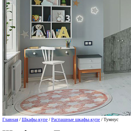
Главная
/
Шкафы-купе
/
Распашные шкафы-купе
/ Тумнус