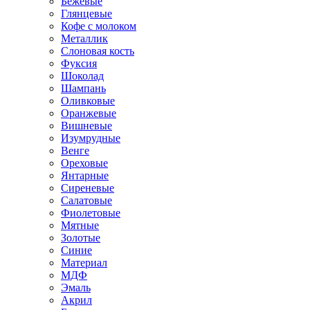
Бежевые
Глянцевые
Кофе с молоком
Металлик
Слоновая кость
Фуксия
Шоколад
Шампань
Оливковые
Оранжевые
Вишневые
Изумрудные
Венге
Ореховые
Янтарные
Сиреневые
Салатовые
Фиолетовые
Мятные
Золотые
Синие
Материал
МДФ
Эмаль
Акрил