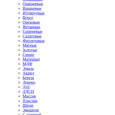
Оранжевые
Вишневые
Изумрудные
Венге
Ореховые
Янтарные
Сиреневые
Салатовые
Фиолетовые
Мятные
Золотые
Синие
Материал
МДФ
Эмаль
Акрил
Береза
Дерево
Дуб
ЛДСП
Массив
Пластик
Шпон
Экошпон
С патиной