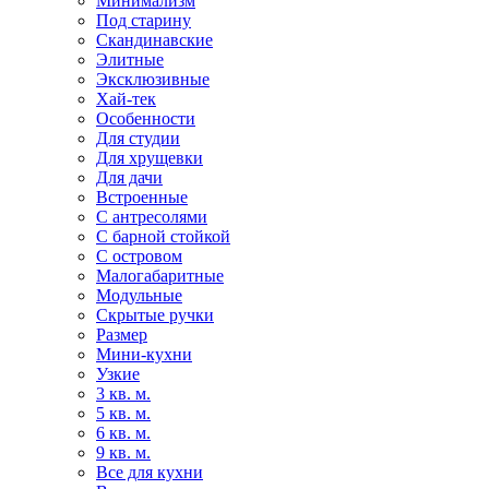
Минимализм
Под старину
Скандинавские
Элитные
Эксклюзивные
Хай-тек
Особенности
Для студии
Для хрущевки
Для дачи
Встроенные
С антресолями
С барной стойкой
С островом
Малогабаритные
Модульные
Скрытые ручки
Размер
Мини-кухни
Узкие
3 кв. м.
5 кв. м.
6 кв. м.
9 кв. м.
Все для кухни