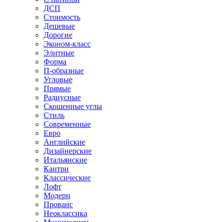
ДСП
Стоимость
Дешевые
Дорогие
Эконом-класс
Элитные
Форма
П-образные
Угловые
Прямые
Радиусные
Скошенные углы
Стиль
Современные
Евро
Английские
Дизайнерские
Итальянские
Кантри
Классические
Лофт
Модерн
Прованс
Неоклассика