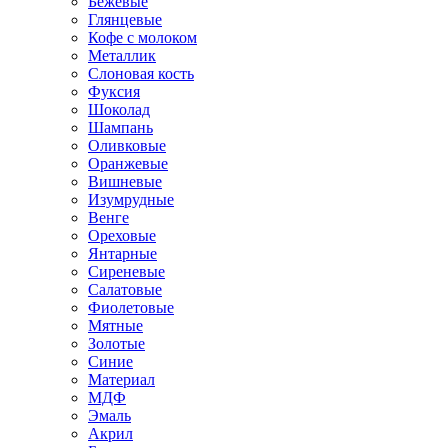
Бежевые
Глянцевые
Кофе с молоком
Металлик
Слоновая кость
Фуксия
Шоколад
Шампань
Оливковые
Оранжевые
Вишневые
Изумрудные
Венге
Ореховые
Янтарные
Сиреневые
Салатовые
Фиолетовые
Мятные
Золотые
Синие
Материал
МДФ
Эмаль
Акрил