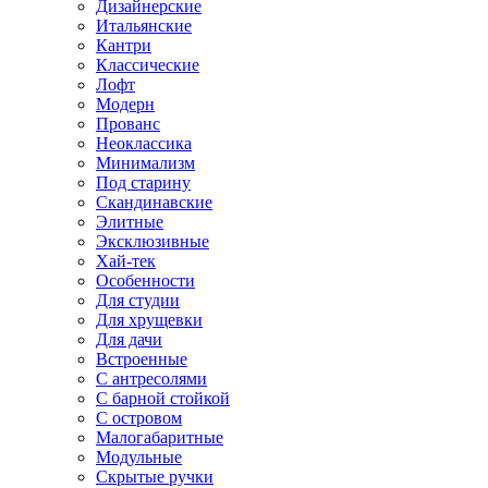
Дизайнерские
Итальянские
Кантри
Классические
Лофт
Модерн
Прованс
Неоклассика
Минимализм
Под старину
Скандинавские
Элитные
Эксклюзивные
Хай-тек
Особенности
Для студии
Для хрущевки
Для дачи
Встроенные
С антресолями
С барной стойкой
С островом
Малогабаритные
Модульные
Скрытые ручки