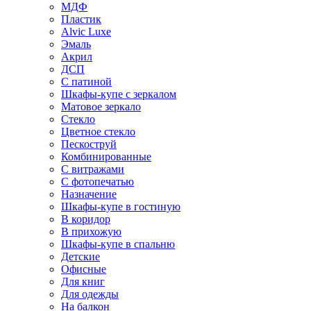
МДФ
Пластик
Alvic Luxe
Эмаль
Акрил
ДСП
С патиной
Шкафы-купе с зеркалом
Матовое зеркало
Стекло
Цветное стекло
Пескоструй
Комбинированные
С витражами
С фотопечатью
Назначение
Шкафы-купе в гостиную
В коридор
В прихожую
Шкафы-купе в спальню
Детские
Офисные
Для книг
Для одежды
На балкон