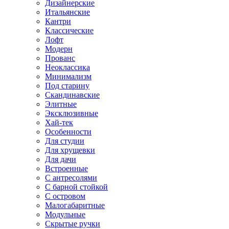
Дизайнерские
Итальянские
Кантри
Классические
Лофт
Модерн
Прованс
Неоклассика
Минимализм
Под старину
Скандинавские
Элитные
Эксклюзивные
Хай-тек
Особенности
Для студии
Для хрущевки
Для дачи
Встроенные
С антресолями
С барной стойкой
С островом
Малогабаритные
Модульные
Скрытые ручки