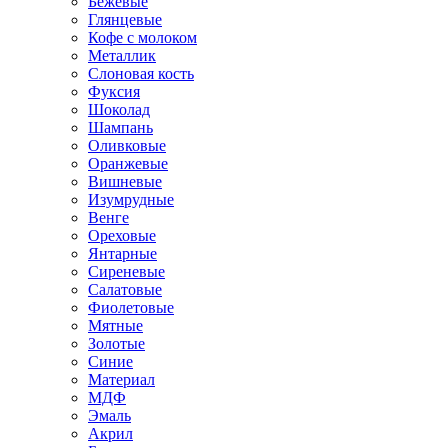
Бежевые
Глянцевые
Кофе с молоком
Металлик
Слоновая кость
Фуксия
Шоколад
Шампань
Оливковые
Оранжевые
Вишневые
Изумрудные
Венге
Ореховые
Янтарные
Сиреневые
Салатовые
Фиолетовые
Мятные
Золотые
Синие
Материал
МДФ
Эмаль
Акрил