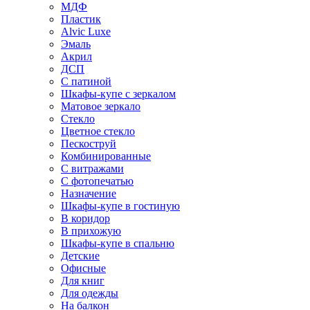
МДФ
Пластик
Alvic Luxe
Эмаль
Акрил
ДСП
С патиной
Шкафы-купе с зеркалом
Матовое зеркало
Стекло
Цветное стекло
Пескоструй
Комбинированные
С витражами
С фотопечатью
Назначение
Шкафы-купе в гостиную
В коридор
В прихожую
Шкафы-купе в спальню
Детские
Офисные
Для книг
Для одежды
На балкон