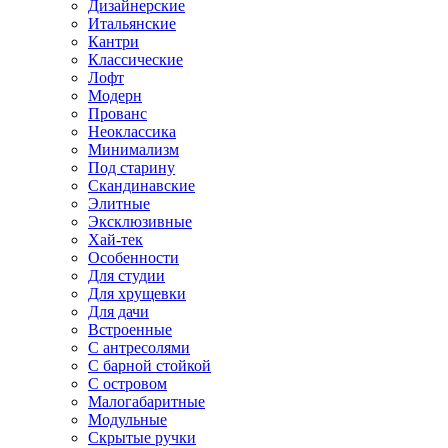
Дизайнерские
Итальянские
Кантри
Классические
Лофт
Модерн
Прованс
Неоклассика
Минимализм
Под старину
Скандинавские
Элитные
Эксклюзивные
Хай-тек
Особенности
Для студии
Для хрущевки
Для дачи
Встроенные
С антресолями
С барной стойкой
С островом
Малогабаритные
Модульные
Скрытые ручки