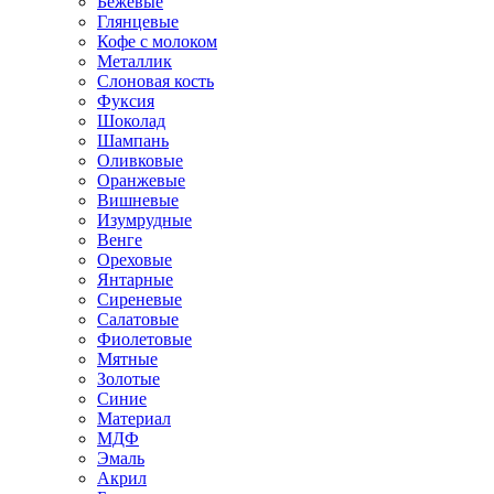
Бежевые
Глянцевые
Кофе с молоком
Металлик
Слоновая кость
Фуксия
Шоколад
Шампань
Оливковые
Оранжевые
Вишневые
Изумрудные
Венге
Ореховые
Янтарные
Сиреневые
Салатовые
Фиолетовые
Мятные
Золотые
Синие
Материал
МДФ
Эмаль
Акрил