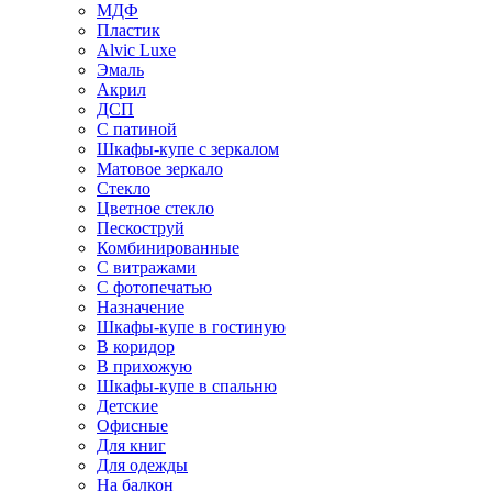
МДФ
Пластик
Alvic Luxe
Эмаль
Акрил
ДСП
С патиной
Шкафы-купе с зеркалом
Матовое зеркало
Стекло
Цветное стекло
Пескоструй
Комбинированные
С витражами
С фотопечатью
Назначение
Шкафы-купе в гостиную
В коридор
В прихожую
Шкафы-купе в спальню
Детские
Офисные
Для книг
Для одежды
На балкон