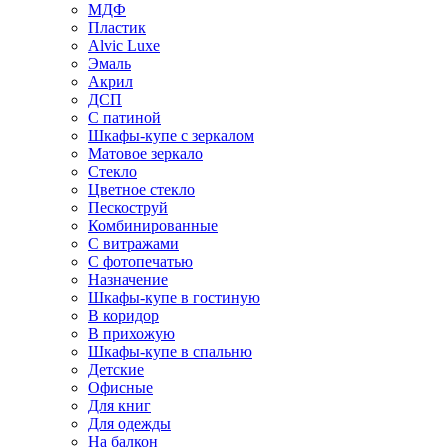
МДФ
Пластик
Alvic Luxe
Эмаль
Акрил
ДСП
С патиной
Шкафы-купе с зеркалом
Матовое зеркало
Стекло
Цветное стекло
Пескоструй
Комбинированные
С витражами
С фотопечатью
Назначение
Шкафы-купе в гостиную
В коридор
В прихожую
Шкафы-купе в спальню
Детские
Офисные
Для книг
Для одежды
На балкон