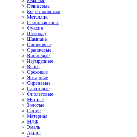
Бежевые
Глянцевые
Кофе с молоком
Металлик
Слоновая кость
Фуксия
Шоколад
Шампань
Оливковые
Оранжевые
Вишневые
Изумрудные
Венге
Ореховые
Янтарные
Сиреневые
Салатовые
Фиолетовые
Мятные
Золотые
Синие
Материал
МДФ
Эмаль
Акрил