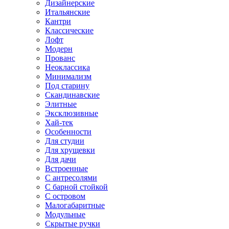
Дизайнерские
Итальянские
Кантри
Классические
Лофт
Модерн
Прованс
Неоклассика
Минимализм
Под старину
Скандинавские
Элитные
Эксклюзивные
Хай-тек
Особенности
Для студии
Для хрущевки
Для дачи
Встроенные
С антресолями
С барной стойкой
С островом
Малогабаритные
Модульные
Скрытые ручки