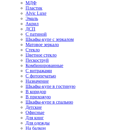
МДФ
Пластик
Alvic Luxe
Эмаль
Акрил
ДСП
С патиной
Шкафы-купе с зеркалом
Матовое зеркало
Стекло
Цветное стекло
Пескоструй
Комбинированные
С витражами
С фотопечатью
Назначение
Шкафы-купе в гостиную
В коридор
В прихожую
Шкафы-купе в спальню
Детские
Офисные
Для книг
Для одежды
На балкон