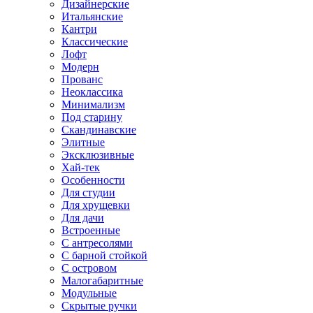
Дизайнерские
Итальянские
Кантри
Классические
Лофт
Модерн
Прованс
Неоклассика
Минимализм
Под старину
Скандинавские
Элитные
Эксклюзивные
Хай-тек
Особенности
Для студии
Для хрущевки
Для дачи
Встроенные
С антресолями
С барной стойкой
С островом
Малогабаритные
Модульные
Скрытые ручки