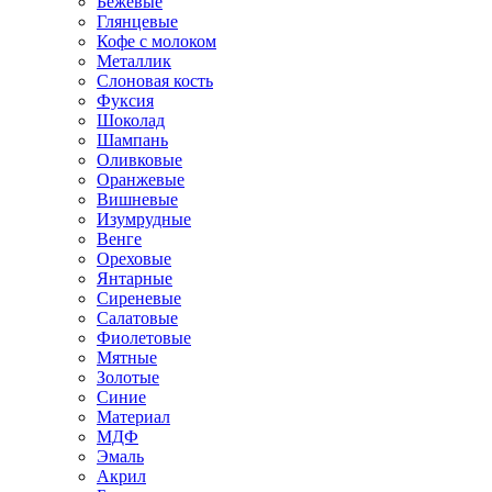
Бежевые
Глянцевые
Кофе с молоком
Металлик
Слоновая кость
Фуксия
Шоколад
Шампань
Оливковые
Оранжевые
Вишневые
Изумрудные
Венге
Ореховые
Янтарные
Сиреневые
Салатовые
Фиолетовые
Мятные
Золотые
Синие
Материал
МДФ
Эмаль
Акрил