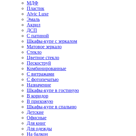
МДФ
Пластик
Alvic Luxe
Эмаль
Акрил
ДСП
С патиной
Шкафы-купе с зеркалом
Матовое зеркало
Стекло
Цветное стекло
Пескоструй
Комбинированные
С витражами
С фотопечатью
Назначение
Шкафы-купе в гостиную
В коридор
В прихожую
Шкафы-купе в спальню
Детские
Офисные
Для книг
Для одежды
На балкон