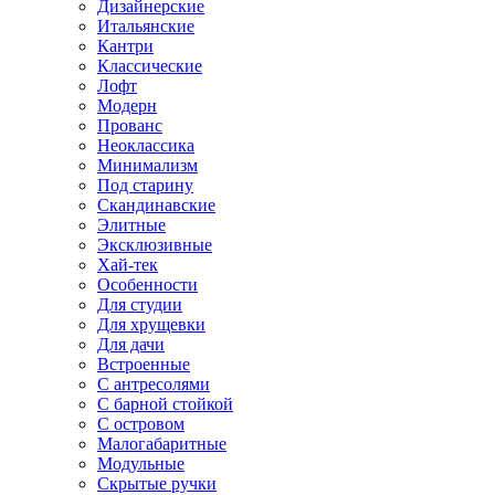
Дизайнерские
Итальянские
Кантри
Классические
Лофт
Модерн
Прованс
Неоклассика
Минимализм
Под старину
Скандинавские
Элитные
Эксклюзивные
Хай-тек
Особенности
Для студии
Для хрущевки
Для дачи
Встроенные
С антресолями
С барной стойкой
С островом
Малогабаритные
Модульные
Скрытые ручки