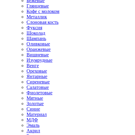
Бежевые
Глянцевые
Кофе с молоком
Металлик
Слоновая кость
Фуксия
Шоколад
Шампань
Оливковые
Оранжевые
Вишневые
Изумрудные
Венге
Ореховые
Янтарные
Сиреневые
Салатовые
Фиолетовые
Мятные
Золотые
Синие
Материал
МДФ
Эмаль
Акрил