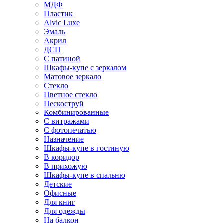
МДФ
Пластик
Alvic Luxe
Эмаль
Акрил
ДСП
С патиной
Шкафы-купе с зеркалом
Матовое зеркало
Стекло
Цветное стекло
Пескоструй
Комбинированные
С витражами
С фотопечатью
Назначение
Шкафы-купе в гостиную
В коридор
В прихожую
Шкафы-купе в спальню
Детские
Офисные
Для книг
Для одежды
На балкон