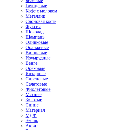
Бежевые
Глянцевые
Кофе с молоком
Металлик
Слоновая кость
Фуксия
Шоколад
Шампань
Оливковые
Оранжевые
Вишневые
Изумрудные
Венге
Ореховые
Янтарные
Сиреневые
Салатовые
Фиолетовые
Мятные
Золотые
Синие
Материал
МДФ
Эмаль
Акрил