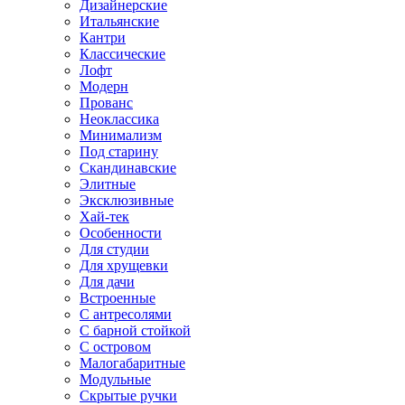
Дизайнерские
Итальянские
Кантри
Классические
Лофт
Модерн
Прованс
Неоклассика
Минимализм
Под старину
Скандинавские
Элитные
Эксклюзивные
Хай-тек
Особенности
Для студии
Для хрущевки
Для дачи
Встроенные
С антресолями
С барной стойкой
С островом
Малогабаритные
Модульные
Скрытые ручки