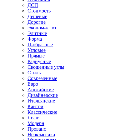
ДСП
Стоимость
Дешевые
Дорогие
Эконом-класс
Элитные
Форма
П-образные
Угловые
Прямые
Радиусные
Скошенные углы
Стиль
Современные
Евро
Английские
Дизайнерские
Итальянские
Кантри
Классические
Лофт
Модерн
Прованс
Неоклассика