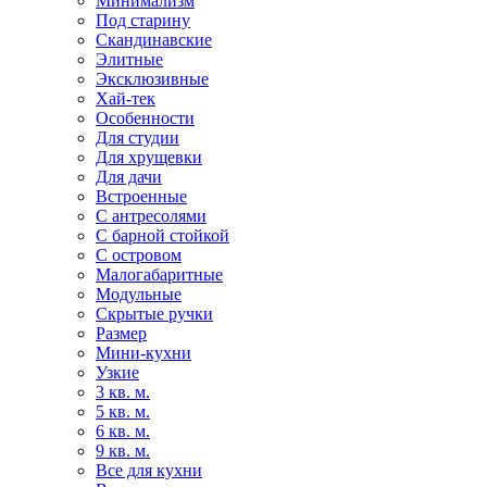
Минимализм
Под старину
Скандинавские
Элитные
Эксклюзивные
Хай-тек
Особенности
Для студии
Для хрущевки
Для дачи
Встроенные
С антресолями
С барной стойкой
С островом
Малогабаритные
Модульные
Скрытые ручки
Размер
Мини-кухни
Узкие
3 кв. м.
5 кв. м.
6 кв. м.
9 кв. м.
Все для кухни