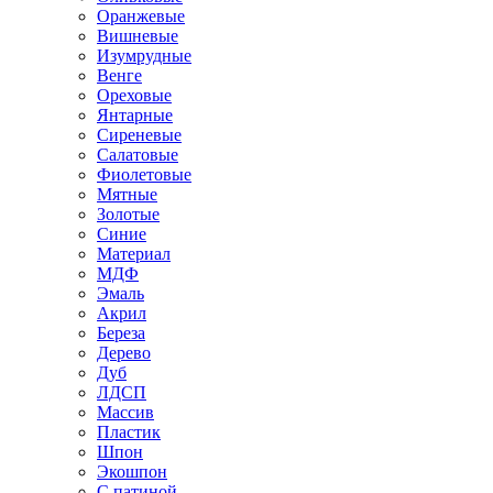
Оранжевые
Вишневые
Изумрудные
Венге
Ореховые
Янтарные
Сиреневые
Салатовые
Фиолетовые
Мятные
Золотые
Синие
Материал
МДФ
Эмаль
Акрил
Береза
Дерево
Дуб
ЛДСП
Массив
Пластик
Шпон
Экошпон
С патиной