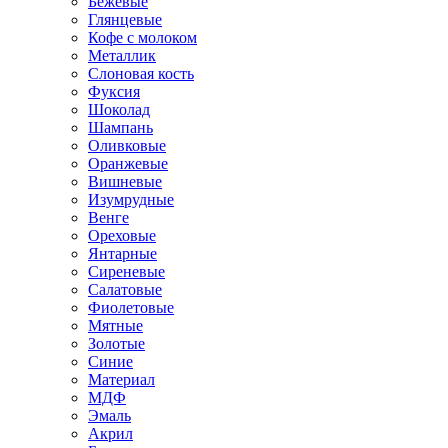
Бежевые
Глянцевые
Кофе с молоком
Металлик
Слоновая кость
Фуксия
Шоколад
Шампань
Оливковые
Оранжевые
Вишневые
Изумрудные
Венге
Ореховые
Янтарные
Сиреневые
Салатовые
Фиолетовые
Мятные
Золотые
Синие
Материал
МДФ
Эмаль
Акрил