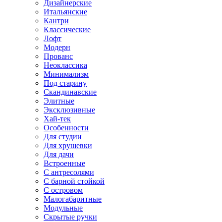
Дизайнерские
Итальянские
Кантри
Классические
Лофт
Модерн
Прованс
Неоклассика
Минимализм
Под старину
Скандинавские
Элитные
Эксклюзивные
Хай-тек
Особенности
Для студии
Для хрущевки
Для дачи
Встроенные
С антресолями
С барной стойкой
С островом
Малогабаритные
Модульные
Скрытые ручки