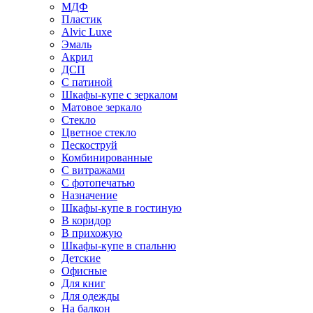
МДФ
Пластик
Alvic Luxe
Эмаль
Акрил
ДСП
С патиной
Шкафы-купе с зеркалом
Матовое зеркало
Стекло
Цветное стекло
Пескоструй
Комбинированные
С витражами
С фотопечатью
Назначение
Шкафы-купе в гостиную
В коридор
В прихожую
Шкафы-купе в спальню
Детские
Офисные
Для книг
Для одежды
На балкон