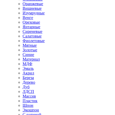
Оранжевые
Вишневые
Изумрудные
Венге
Ореховые
Янтарные
Сиреневые
Салатовые
Фиолетовые
Мятные
Золотые
Синие
Материал
МДФ
Эмаль
Акрил
Береза
Дерево
Дуб
ЛДСП
Массив
Пластик
Шпон
Экошпон
С патиной