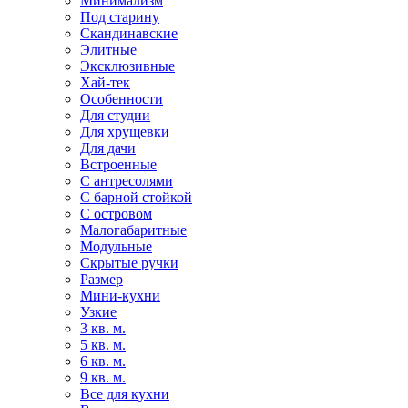
Минимализм
Под старину
Скандинавские
Элитные
Эксклюзивные
Хай-тек
Особенности
Для студии
Для хрущевки
Для дачи
Встроенные
С антресолями
С барной стойкой
С островом
Малогабаритные
Модульные
Скрытые ручки
Размер
Мини-кухни
Узкие
3 кв. м.
5 кв. м.
6 кв. м.
9 кв. м.
Все для кухни