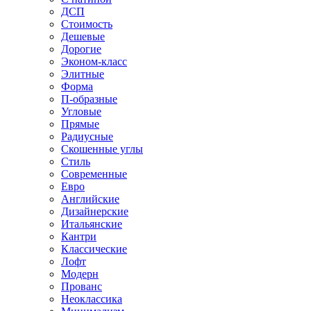
ДСП
Стоимость
Дешевые
Дорогие
Эконом-класс
Элитные
Форма
П-образные
Угловые
Прямые
Радиусные
Скошенные углы
Стиль
Современные
Евро
Английские
Дизайнерские
Итальянские
Кантри
Классические
Лофт
Модерн
Прованс
Неоклассика