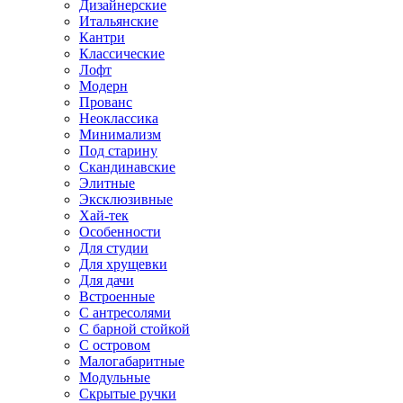
Дизайнерские
Итальянские
Кантри
Классические
Лофт
Модерн
Прованс
Неоклассика
Минимализм
Под старину
Скандинавские
Элитные
Эксклюзивные
Хай-тек
Особенности
Для студии
Для хрущевки
Для дачи
Встроенные
С антресолями
С барной стойкой
С островом
Малогабаритные
Модульные
Скрытые ручки