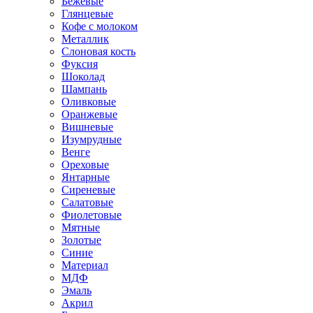
Бежевые
Глянцевые
Кофе с молоком
Металлик
Слоновая кость
Фуксия
Шоколад
Шампань
Оливковые
Оранжевые
Вишневые
Изумрудные
Венге
Ореховые
Янтарные
Сиреневые
Салатовые
Фиолетовые
Мятные
Золотые
Синие
Материал
МДФ
Эмаль
Акрил