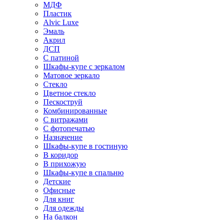
МДФ
Пластик
Alvic Luxe
Эмаль
Акрил
ДСП
С патиной
Шкафы-купе с зеркалом
Матовое зеркало
Стекло
Цветное стекло
Пескоструй
Комбинированные
С витражами
С фотопечатью
Назначение
Шкафы-купе в гостиную
В коридор
В прихожую
Шкафы-купе в спальню
Детские
Офисные
Для книг
Для одежды
На балкон