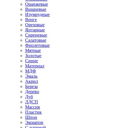
Оранжевые
Вишневые
Изумрудные
Венге
Ореховые
Янтарные
Сиреневые
Салатовые
Фиолетовые
Мятные
Золотые
Синие
Материал
МДФ
Эмаль
Акрил
Береза
Дерево
Дуб
ЛДСП
Массив
Пластик
Шпон
Экошпон
С патиной