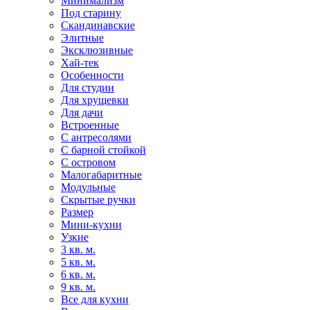
Минимализм
Под старину
Скандинавские
Элитные
Эксклюзивные
Хай-тек
Особенности
Для студии
Для хрущевки
Для дачи
Встроенные
С антресолями
С барной стойкой
С островом
Малогабаритные
Модульные
Скрытые ручки
Размер
Мини-кухни
Узкие
3 кв. м.
5 кв. м.
6 кв. м.
9 кв. м.
Все для кухни