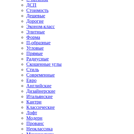
ДСП
Стоимость
Дешевые
Дорогие
Эконом-класс
Элитные
Форма
П-образные
Угловые
Прямые
Радиусные
Скошенные углы
Стиль
Современные
Евро
Английские
Дизайнерские
Итальянские
Кантри
Классические
Лофт
Модерн
Прованс
Неоклассика