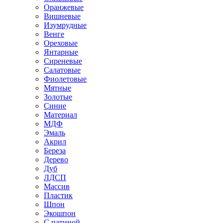
Оранжевые
Вишневые
Изумрудные
Венге
Ореховые
Янтарные
Сиреневые
Салатовые
Фиолетовые
Мятные
Золотые
Синие
Материал
МДФ
Эмаль
Акрил
Береза
Дерево
Дуб
ЛДСП
Массив
Пластик
Шпон
Экошпон
С патиной