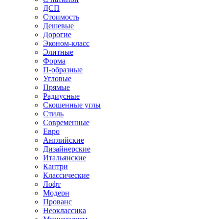
ДСП
Стоимость
Дешевые
Дорогие
Эконом-класс
Элитные
Форма
П-образные
Угловые
Прямые
Радиусные
Скошенные углы
Стиль
Современные
Евро
Английские
Дизайнерские
Итальянские
Кантри
Классические
Лофт
Модерн
Прованс
Неоклассика