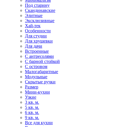
Минимализм
Под старину
Скандинавские
Элитные
Эксклюзивные
Хай-тек
Особенности
Для студии
Для хрущевки
Для дачи
Встроенные
С антресолями
С барной стойкой
С островом
Малогабаритные
Модульные
Скрытые ручки
Размер
Мини-кухни
Узкие
3 кв. м.
5 кв. м.
6 кв. м.
9 кв. м.
Все для кухни