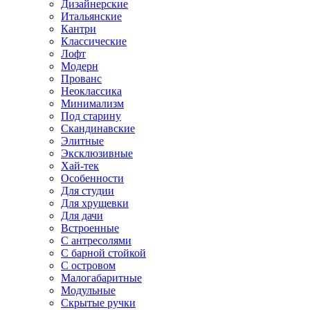
Дизайнерские
Итальянские
Кантри
Классические
Лофт
Модерн
Прованс
Неоклассика
Минимализм
Под старину
Скандинавские
Элитные
Эксклюзивные
Хай-тек
Особенности
Для студии
Для хрущевки
Для дачи
Встроенные
С антресолями
С барной стойкой
С островом
Малогабаритные
Модульные
Скрытые ручки