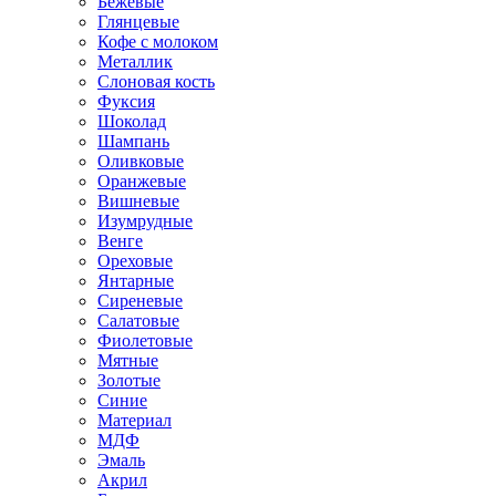
Бежевые
Глянцевые
Кофе с молоком
Металлик
Слоновая кость
Фуксия
Шоколад
Шампань
Оливковые
Оранжевые
Вишневые
Изумрудные
Венге
Ореховые
Янтарные
Сиреневые
Салатовые
Фиолетовые
Мятные
Золотые
Синие
Материал
МДФ
Эмаль
Акрил