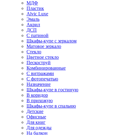
МДФ
Пластик
Alvic Luxe
Эмаль
Акрил
ДСП
С патиной
Шкафы-купе с зеркалом
Матовое зеркало
Стекло
Цветное стекло
Пескоструй
Комбинированные
С витражами
С фотопечатью
Назначение
Шкафы-купе в гостиную
В коридор
В прихожую
Шкафы-купе в спальню
Детские
Офисные
Для книг
Для одежды
На балкон