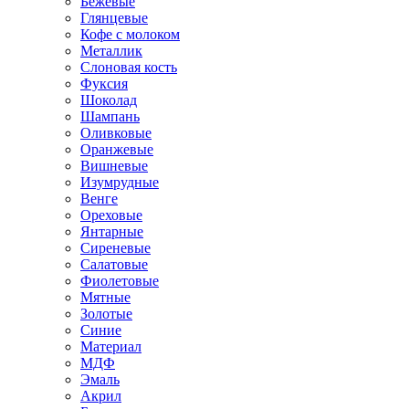
Бежевые
Глянцевые
Кофе с молоком
Металлик
Слоновая кость
Фуксия
Шоколад
Шампань
Оливковые
Оранжевые
Вишневые
Изумрудные
Венге
Ореховые
Янтарные
Сиреневые
Салатовые
Фиолетовые
Мятные
Золотые
Синие
Материал
МДФ
Эмаль
Акрил