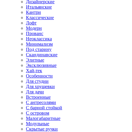
Дизайнерские
Итальянские
Кантри
Классические
Лофт
Модерн
Прованс
Неоклассика
Минимализм
Под старину
Скандинавские
Элитные
Эксклюзивные
Хай-тек
Особенности
Для студии
Для хрущевки
Для дачи
Встроенные
С антресолями
С барной стойкой
С островом
Малогабаритные
Модульные
Скрытые ручки