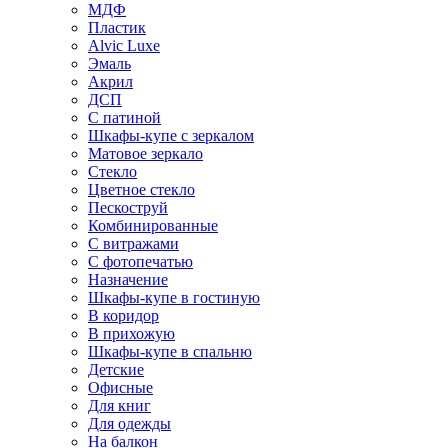
МДФ
Пластик
Alvic Luxe
Эмаль
Акрил
ДСП
С патиной
Шкафы-купе с зеркалом
Матовое зеркало
Стекло
Цветное стекло
Пескоструй
Комбинированные
С витражами
С фотопечатью
Назначение
Шкафы-купе в гостиную
В коридор
В прихожую
Шкафы-купе в спальню
Детские
Офисные
Для книг
Для одежды
На балкон