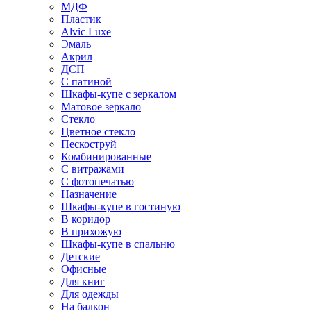
МДФ
Пластик
Alvic Luxe
Эмаль
Акрил
ДСП
С патиной
Шкафы-купе с зеркалом
Матовое зеркало
Стекло
Цветное стекло
Пескоструй
Комбинированные
С витражами
С фотопечатью
Назначение
Шкафы-купе в гостиную
В коридор
В прихожую
Шкафы-купе в спальню
Детские
Офисные
Для книг
Для одежды
На балкон