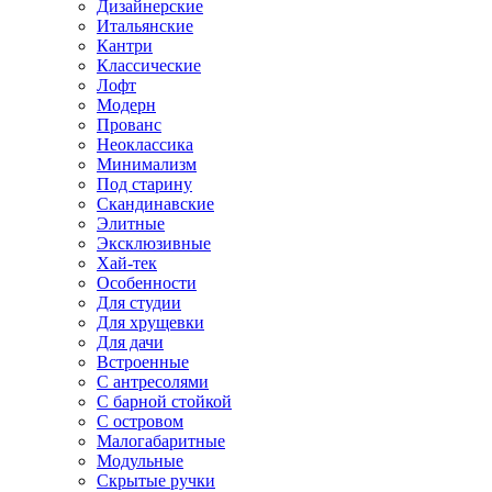
Дизайнерские
Итальянские
Кантри
Классические
Лофт
Модерн
Прованс
Неоклассика
Минимализм
Под старину
Скандинавские
Элитные
Эксклюзивные
Хай-тек
Особенности
Для студии
Для хрущевки
Для дачи
Встроенные
С антресолями
С барной стойкой
С островом
Малогабаритные
Модульные
Скрытые ручки