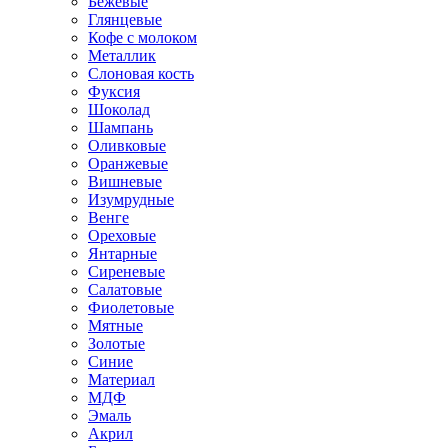
Бежевые
Глянцевые
Кофе с молоком
Металлик
Слоновая кость
Фуксия
Шоколад
Шампань
Оливковые
Оранжевые
Вишневые
Изумрудные
Венге
Ореховые
Янтарные
Сиреневые
Салатовые
Фиолетовые
Мятные
Золотые
Синие
Материал
МДФ
Эмаль
Акрил