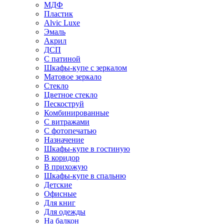
МДФ
Пластик
Alvic Luxe
Эмаль
Акрил
ДСП
С патиной
Шкафы-купе с зеркалом
Матовое зеркало
Стекло
Цветное стекло
Пескоструй
Комбинированные
С витражами
С фотопечатью
Назначение
Шкафы-купе в гостиную
В коридор
В прихожую
Шкафы-купе в спальню
Детские
Офисные
Для книг
Для одежды
На балкон