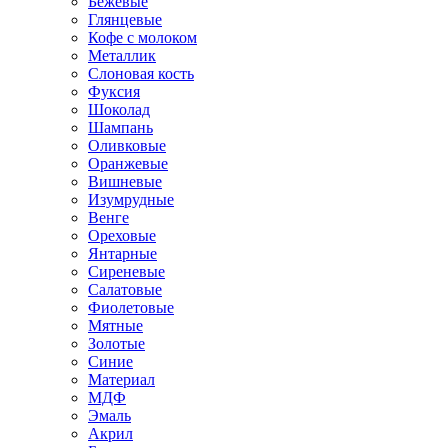
Бежевые
Глянцевые
Кофе с молоком
Металлик
Слоновая кость
Фуксия
Шоколад
Шампань
Оливковые
Оранжевые
Вишневые
Изумрудные
Венге
Ореховые
Янтарные
Сиреневые
Салатовые
Фиолетовые
Мятные
Золотые
Синие
Материал
МДФ
Эмаль
Акрил