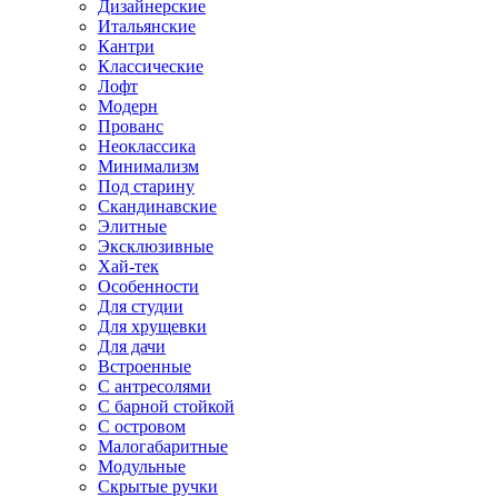
Дизайнерские
Итальянские
Кантри
Классические
Лофт
Модерн
Прованс
Неоклассика
Минимализм
Под старину
Скандинавские
Элитные
Эксклюзивные
Хай-тек
Особенности
Для студии
Для хрущевки
Для дачи
Встроенные
С антресолями
С барной стойкой
С островом
Малогабаритные
Модульные
Скрытые ручки