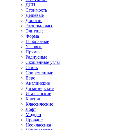
ДСП
Стоимость
Дешевые
Дорогие
Эконом-класс
Элитные
Форма
П-образные
Угловые
Прямые
Радиусные
Скошенные углы
Стиль
Современные
Евро
Английские
Дизайнерские
Итальянские
Кантри
Классические
Лофт
Модерн
Прованс
Неоклассика