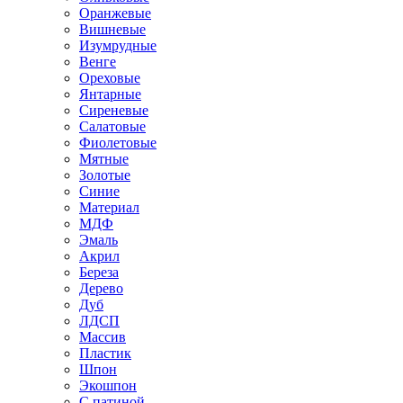
Оранжевые
Вишневые
Изумрудные
Венге
Ореховые
Янтарные
Сиреневые
Салатовые
Фиолетовые
Мятные
Золотые
Синие
Материал
МДФ
Эмаль
Акрил
Береза
Дерево
Дуб
ЛДСП
Массив
Пластик
Шпон
Экошпон
С патиной