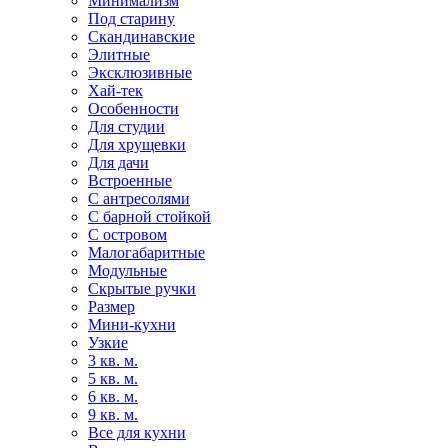
Минимализм
Под старину
Скандинавские
Элитные
Эксклюзивные
Хай-тек
Особенности
Для студии
Для хрущевки
Для дачи
Встроенные
С антресолями
С барной стойкой
С островом
Малогабаритные
Модульные
Скрытые ручки
Размер
Мини-кухни
Узкие
3 кв. м.
5 кв. м.
6 кв. м.
9 кв. м.
Все для кухни