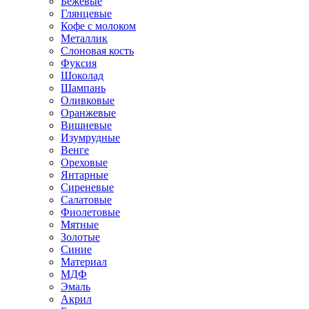
Бежевые
Глянцевые
Кофе с молоком
Металлик
Слоновая кость
Фуксия
Шоколад
Шампань
Оливковые
Оранжевые
Вишневые
Изумрудные
Венге
Ореховые
Янтарные
Сиреневые
Салатовые
Фиолетовые
Мятные
Золотые
Синие
Материал
МДФ
Эмаль
Акрил