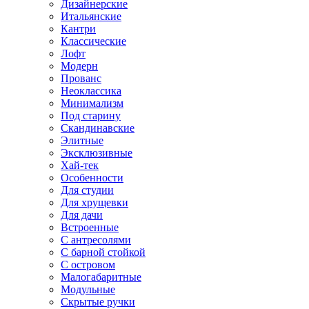
Дизайнерские
Итальянские
Кантри
Классические
Лофт
Модерн
Прованс
Неоклассика
Минимализм
Под старину
Скандинавские
Элитные
Эксклюзивные
Хай-тек
Особенности
Для студии
Для хрущевки
Для дачи
Встроенные
С антресолями
С барной стойкой
С островом
Малогабаритные
Модульные
Скрытые ручки