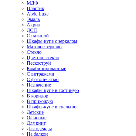
МДФ
Пластик
Alvic Luxe
Эмаль
Акрил
ДСП
С патиной
Шкафы-купе с зеркалом
Матовое зеркало
Стекло
Цветное стекло
Пескоструй
Комбинированные
С витражами
С фотопечатью
Назначение
Шкафы-купе в гостиную
В коридор
В прихожую
Шкафы-купе в спальню
Детские
Офисные
Для книг
Для одежды
На балкон