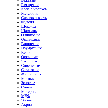
Бежевые
Глянцевые
Кофе с молоком
Металлик
Слоновая кость
Фуксия
Шоколад
Шампань
Оливковые
Оранжевые
Вишневые
Изумрудные
Венге
Ореховые
Янтарные
Сиреневые
Салатовые
Фиолетовые
Мятные
Золотые
Синие
Материал
МДФ
Эмаль
Акрил