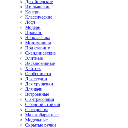
Дизайнерские
Итальянские
Кантри
Классические
Лофт
Модерн
Прованс
Неоклассика
Минимализм
Под старину
Скандинавские
Элитные
Эксклюзивные
Хай-тек
Особенности
Для студии
Для хрущевки
Для дачи
Встроенные
С антресолями
С барной стойкой
С островом
Малогабаритные
Модульные
Скрытые ручки