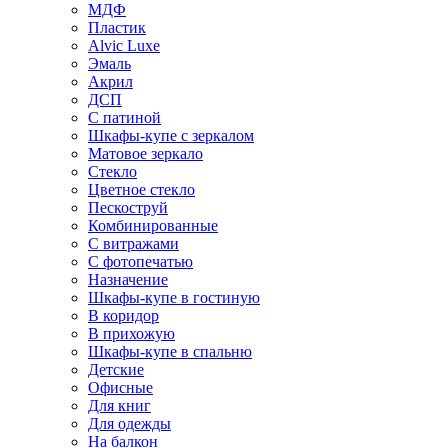
МДФ
Пластик
Alvic Luxe
Эмаль
Акрил
ДСП
С патиной
Шкафы-купе с зеркалом
Матовое зеркало
Стекло
Цветное стекло
Пескоструй
Комбинированные
С витражами
С фотопечатью
Назначение
Шкафы-купе в гостиную
В коридор
В прихожую
Шкафы-купе в спальню
Детские
Офисные
Для книг
Для одежды
На балкон