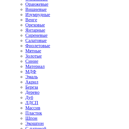
Оранжевые
Вишневые
Изумрудные
Венге
Ореховые
Янтарные
Сиреневые
Салатовые
Фиолетовые
Мятные
Золотые
Синие
Материал
МДФ
Эмаль
Акрил
Береза
Дерево
Дуб
ЛДСП
Массив
Пластик
Шпон
Экошпон
С патиной