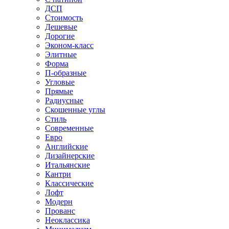
ДСП
Стоимость
Дешевые
Дорогие
Эконом-класс
Элитные
Форма
П-образные
Угловые
Прямые
Радиусные
Скошенные углы
Стиль
Современные
Евро
Английские
Дизайнерские
Итальянские
Кантри
Классические
Лофт
Модерн
Прованс
Неоклассика