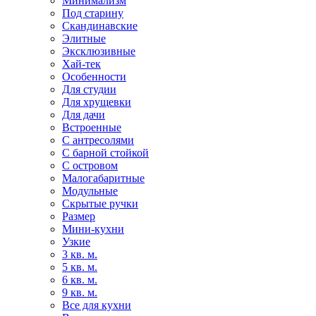
Минимализм
Под старину
Скандинавские
Элитные
Эксклюзивные
Хай-тек
Особенности
Для студии
Для хрущевки
Для дачи
Встроенные
С антресолями
С барной стойкой
С островом
Малогабаритные
Модульные
Скрытые ручки
Размер
Мини-кухни
Узкие
3 кв. м.
5 кв. м.
6 кв. м.
9 кв. м.
Все для кухни