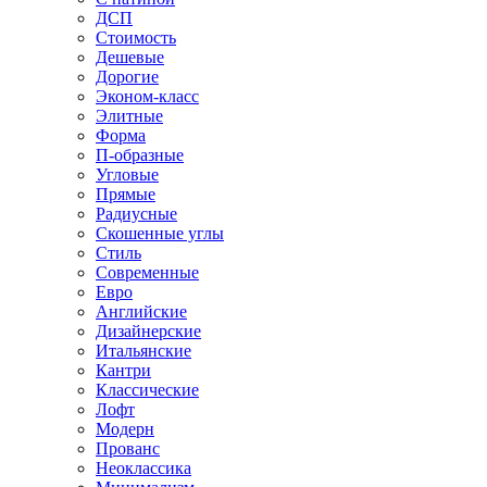
ДСП
Стоимость
Дешевые
Дорогие
Эконом-класс
Элитные
Форма
П-образные
Угловые
Прямые
Радиусные
Скошенные углы
Стиль
Современные
Евро
Английские
Дизайнерские
Итальянские
Кантри
Классические
Лофт
Модерн
Прованс
Неоклассика