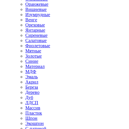
Оранжевые
Вишневые
Изумрудные
Венге
Ореховые
Янтарные
Сиреневые
Салатовые
Фиолетовые
Мятные
Золотые
Синие
Материал
МДФ
Эмаль
Акрил
Береза
Дерево
Дуб
ЛДСП
Массив
Пластик
Шпон
Экошпон
С патиной