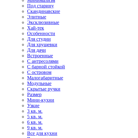
Минимализм
Под старину
Скандинавские
Элитные
Эксклюзивные
Хай-тек
Особенности
Для студии
Для хрущевки
Для дачи
Встроенные
С антресолями
С барной стойкой
С островом
Малогабаритные
Модульные
Скрытые ручки
Размер
Мини-кухни
Узкие
3 кв. м.
5 кв. м.
6 кв. м.
9 кв. м.
Все для кухни