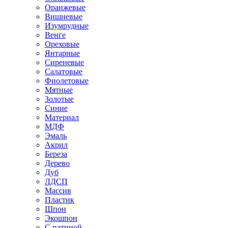
Оранжевые
Вишневые
Изумрудные
Венге
Ореховые
Янтарные
Сиреневые
Салатовые
Фиолетовые
Мятные
Золотые
Синие
Материал
МДФ
Эмаль
Акрил
Береза
Дерево
Дуб
ЛДСП
Массив
Пластик
Шпон
Экошпон
С патиной