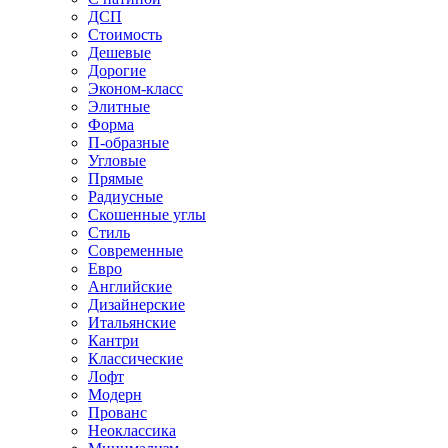
ДСП
Стоимость
Дешевые
Дорогие
Эконом-класс
Элитные
Форма
П-образные
Угловые
Прямые
Радиусные
Скошенные углы
Стиль
Современные
Евро
Английские
Дизайнерские
Итальянские
Кантри
Классические
Лофт
Модерн
Прованс
Неоклассика