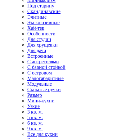
Минимализм
Под старину
Скандинавские
Элитные
Эксклюзивные
Хай-тек
Особенности
Для студии
Для хрущевки
Для дачи
Встроенные
С антресолями
С барной стойкой
С островом
Малогабаритные
Модульные
Скрытые ручки
Размер
Мини-кухни
Узкие
3 кв. м.
5 кв. м.
6 кв. м.
9 кв. м.
Все для кухни