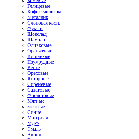
Бежевые
Глянцевые
Кофе с молоком
Металлик
Слоновая кость
Фуксия
Шоколад
Шампань
Оливковые
Оранжевые
Вишневые
Изумрудные
Венге
Ореховые
Янтарные
Сиреневые
Салатовые
Фиолетовые
Мятные
Золотые
Синие
Материал
МДФ
Эмаль
Акрил