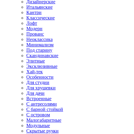
Дизайнерские
Итальянские
Кантри
Классические
Лофт
Модерн
Прованс
Неоклассика
Минимализм
Под старину
Скандинавские
Элитные
Эксклюзивные
Хай-тек
Особенности
Для студии
Для хрущевки
Для дачи
Встроенные
С антресолями
С барной стойкой
С островом
Малогабаритные
Модульные
Скрытые ручки