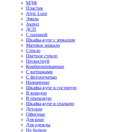
МДФ
Пластик
Alvic Luxe
Эмаль
Акрил
ДСП
С патиной
Шкафы-купе с зеркалом
Матовое зеркало
Стекло
Цветное стекло
Пескоструй
Комбинированные
С витражами
С фотопечатью
Назначение
Шкафы-купе в гостиную
В коридор
В прихожую
Шкафы-купе в спальню
Детские
Офисные
Для книг
Для одежды
На балкон