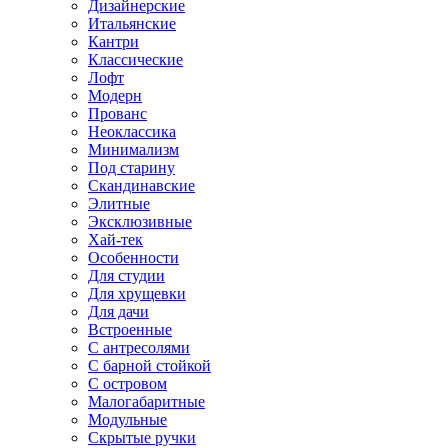
Дизайнерские
Итальянские
Кантри
Классические
Лофт
Модерн
Прованс
Неоклассика
Минимализм
Под старину
Скандинавские
Элитные
Эксклюзивные
Хай-тек
Особенности
Для студии
Для хрущевки
Для дачи
Встроенные
С антресолями
С барной стойкой
С островом
Малогабаритные
Модульные
Скрытые ручки