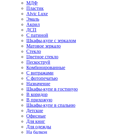
МДФ
Пластик
Alvic Luxe
Эмаль
Акрил
ДСП
С патиной
Шкафы-купе с зеркалом
Матовое зеркало
Стекло
Цветное стекло
Пескоструй
Комбинированные
С витражами
С фотопечатью
Назначение
Шкафы-купе в гостиную
В коридор
В прихожую
Шкафы-купе в спальню
Детские
Офисные
Для книг
Для одежды
На балкон