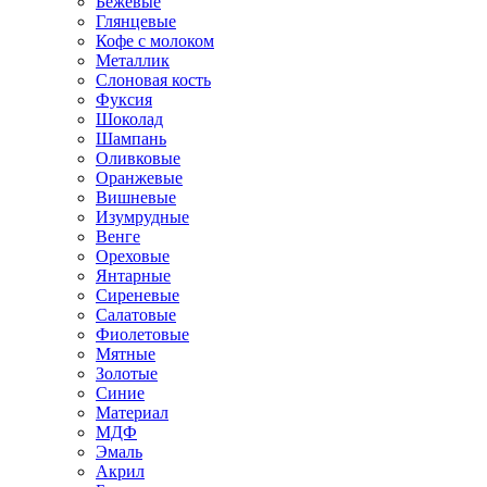
Бежевые
Глянцевые
Кофе с молоком
Металлик
Слоновая кость
Фуксия
Шоколад
Шампань
Оливковые
Оранжевые
Вишневые
Изумрудные
Венге
Ореховые
Янтарные
Сиреневые
Салатовые
Фиолетовые
Мятные
Золотые
Синие
Материал
МДФ
Эмаль
Акрил