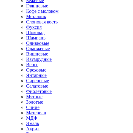
Бежевые
Глянцевые
Кофе с молоком
Металлик
Слоновая кость
Фуксия
Шоколад
Шампань
Оливковые
Оранжевые
Вишневые
Изумрудные
Венге
Ореховые
Янтарные
Сиреневые
Салатовые
Фиолетовые
Мятные
Золотые
Синие
Материал
МДФ
Эмаль
Акрил