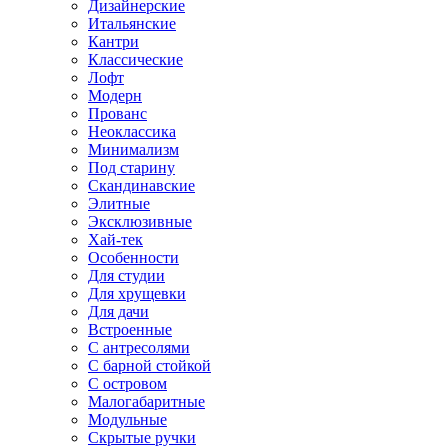
Дизайнерские
Итальянские
Кантри
Классические
Лофт
Модерн
Прованс
Неоклассика
Минимализм
Под старину
Скандинавские
Элитные
Эксклюзивные
Хай-тек
Особенности
Для студии
Для хрущевки
Для дачи
Встроенные
С антресолями
С барной стойкой
С островом
Малогабаритные
Модульные
Скрытые ручки