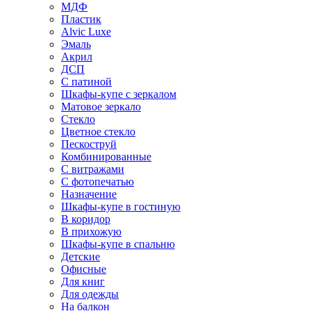
МДФ
Пластик
Alvic Luxe
Эмаль
Акрил
ДСП
С патиной
Шкафы-купе с зеркалом
Матовое зеркало
Стекло
Цветное стекло
Пескоструй
Комбинированные
С витражами
С фотопечатью
Назначение
Шкафы-купе в гостиную
В коридор
В прихожую
Шкафы-купе в спальню
Детские
Офисные
Для книг
Для одежды
На балкон